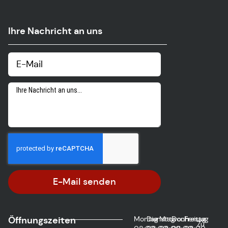
Ihre Nachricht an uns
E-Mail senden
Öffnungszeiten
Montag
Dienstag
Mittwoch
Donnerstag
Freitag
Zu