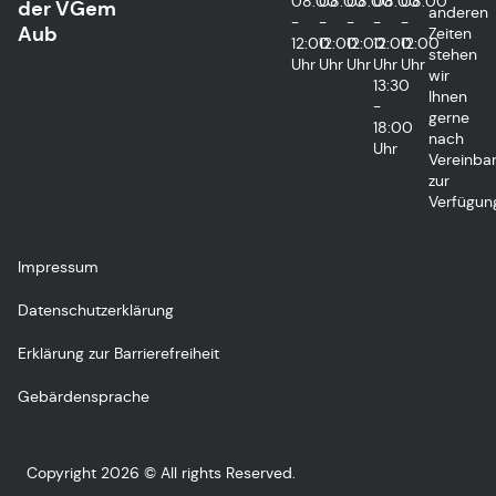
08:00
08:00
08:00
08:00
08:00
der VGem
anderen
-
-
-
-
-
Aub
Zeiten
12:00
12:00
12:00
12:00
12:00
stehen
Uhr
Uhr
Uhr
Uhr
Uhr
wir
13:30
Ihnen
-
gerne
18:00
nach
Uhr
Vereinba
zur
Verfügun
Impressum
Datenschutzerklärung
Erklärung zur Barrierefreiheit
Gebärdensprache
Copyright 2026 © All rights Reserved.