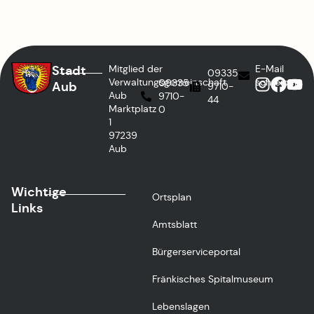
Stadt
Mitglied der
E-Mail
09335
Verwaltungsgemeinschaft
schreiben
09335
Aub
9710-
Aub
9710-
44
Marktplatz
0
1
97239
Aub
Wichtige
Ortsplan
Links
Amtsblatt
Bürgerserviceportal
Fränkisches Spitalmuseum
Lebenslagen