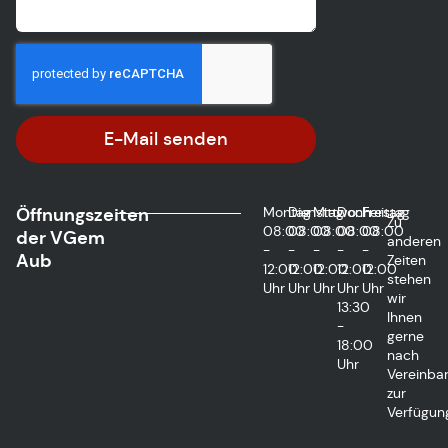
E-Mail senden
Öffnungszeiten
Montag
Dienstag
Mittwoch
Donnerstag
Freitag
Zu
08:00
08:00
08:00
08:00
08:00
der VGem
anderen
-
-
-
-
-
Aub
Zeiten
12:00
12:00
12:00
12:00
12:00
stehen
Uhr
Uhr
Uhr
Uhr
Uhr
wir
13:30
Ihnen
-
gerne
18:00
nach
Uhr
Vereinba
zur
Verfügun