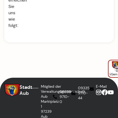
erreichen
Sie
uns
wie
folgt:
VGem
Stadt
Mitglied der
E-Mail
09335
Verwaltungsgemeinschaft
schreiben
09335
Aub
9710-
Aub
9710-
44
Marktplatz
0
1
97239
Aub