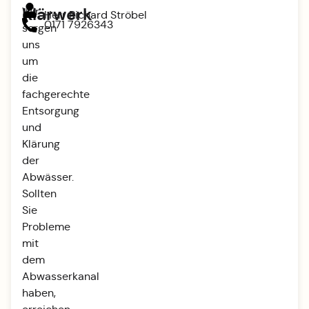
Klärwerk
Wir
Herr Richard Ströbel
0171 7926343
sorgen
uns
um
die
fachgerechte
Entsorgung
und
Klärung
der
Abwässer.
Sollten
Sie
Probleme
mit
dem
Abwasserkanal
haben,