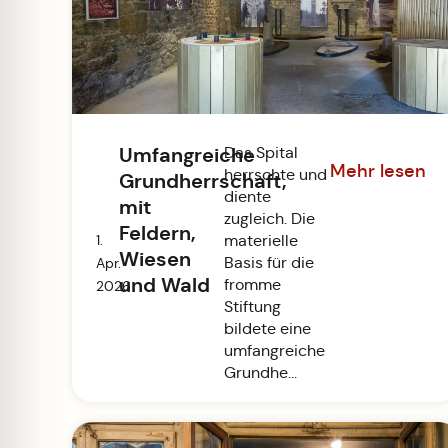
Umfangreiche
Das Spital
Mehr lesen
herrschte und
Grundherrschaft,
diente
mit
zugleich. Die
Feldern,
1.
materielle
Wiesen
Basis für die
Apr.
und Wald
fromme
2026
Stiftung
bildete eine
umfangreiche
Grundhe...