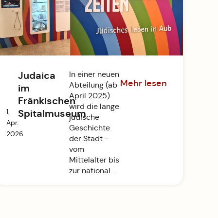
Judaica
In einer neuen
Mehr lesen
Abteilung (ab
im
April 2025)
Fränkischen
wird die lange
1.
Spitalmuseum
jüdische
Apr.
Geschichte
2026
der Stadt -
vom
Mittelalter bis
zur national...