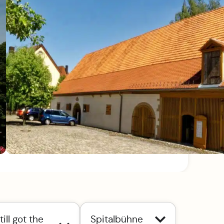
till got the
Spitalbühne