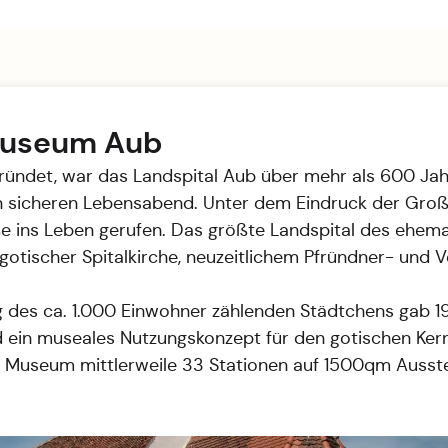
lmuseum Aub
ründet, war das Landspital Aub über mehr als 600 Jah
n sicheren Lebensabend. Unter dem Eindruck der Große
aße ins Leben gerufen. Das größte Landspital des ehem
otischer Spitalkirche, neuzeitlichem Pfründner- und
 des ca. 1.000 Einwohner zählenden Städtchens gab 19
and ein museales Nutzungskonzept für den gotischen Ke
 Museum mittlerweile 33 Stationen auf 1500qm Ausste