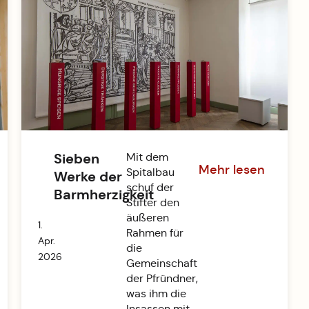
Sieben
Mit dem
Mehr lesen
Spitalbau
Werke der
schuf der
Barmherzigkeit
Stifter den
äußeren
1.
Rahmen für
Apr.
die
2026
Gemeinschaft
der Pfründner,
was ihm die
Insassen mit