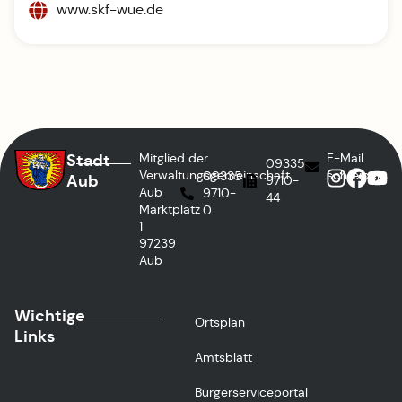
www.skf-wue.de
Stadt
Mitglied der
E-Mail
09335
Verwaltungsgemeinschaft
schreiben
09335
Aub
9710-
Aub
9710-
44
Marktplatz
0
1
97239
Aub
Wichtige
Ortsplan
Links
Amtsblatt
Bürgerserviceportal