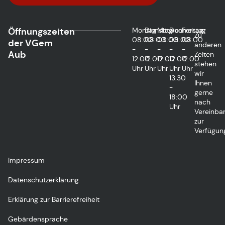
Öffnungszeiten
Montag
Dienstag
Mittwoch
Donnerstag
Freitag
Zu
08:00
08:00
08:00
08:00
08:00
der VGem
anderen
-
-
-
-
-
Aub
Zeiten
12:00
12:00
12:00
12:00
12:00
stehen
Uhr
Uhr
Uhr
Uhr
Uhr
wir
13:30
Ihnen
-
gerne
18:00
nach
Uhr
Vereinba
zur
Verfügun
Impressum
Datenschutzerklärung
Erklärung zur Barrierefreiheit
Gebärdensprache