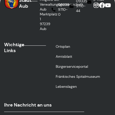
Stadt
09335
Verwaltungsgemeinschaft
schreiben
09335
Aub
9710-
Aub
9710-
44
Marktplatz
0
1
97239
Aub
Wichtige
Ortsplan
Links
Amtsblatt
Bürgerserviceportal
Fränkisches Spitalmuseum
Lebenslagen
Ihre Nachricht an uns