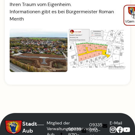
Ihren Traum vom Eigenheim.
Informationen gibt es bei Bürgermeister Roman
Menth
VGem
Stadt
Mitglied der
E-Mail
09335
Verwaltungsgemeinschaft
schreiben
09335
Aub
9710-
Aub
9710-