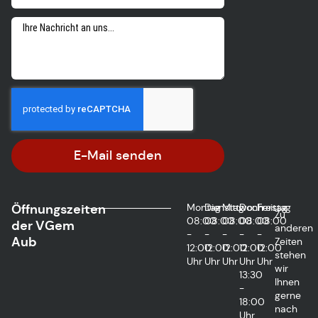
E-Mail senden
Öffnungszeiten
Montag
Dienstag
Mittwoch
Donnerstag
Freitag
Zu
08:00
08:00
08:00
08:00
08:00
der VGem
anderen
-
-
-
-
-
Aub
Zeiten
12:00
12:00
12:00
12:00
12:00
stehen
Uhr
Uhr
Uhr
Uhr
Uhr
wir
13:30
Ihnen
-
gerne
18:00
nach
Uhr