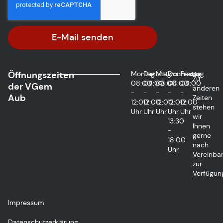
E-Mail senden
Öffnungszeiten
Montag
Dienstag
Mittwoch
Donnerstag
Freitag
Zu
08:00
08:00
08:00
08:00
08:00
der VGem
anderen
-
-
-
-
-
Aub
Zeiten
12:00
12:00
12:00
12:00
12:00
stehen
Uhr
Uhr
Uhr
Uhr
Uhr
wir
13:30
Ihnen
-
gerne
18:00
nach
Uhr
Vereinba
zur
Verfügun
Impressum
Datenschutzerklärung