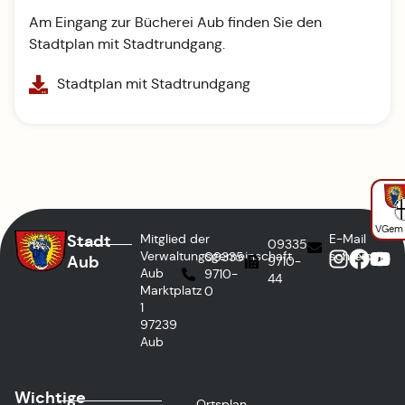
Am Eingang zur Bücherei Aub finden Sie den
Stadtplan mit Stadtrundgang.
Stadtplan mit Stadtrundgang
VGem
Stadt
Mitglied der
E-Mail
09335
Verwaltungsgemeinschaft
schreiben
09335
Aub
9710-
Aub
9710-
44
Marktplatz
0
1
97239
Aub
Wichtige
Ortsplan